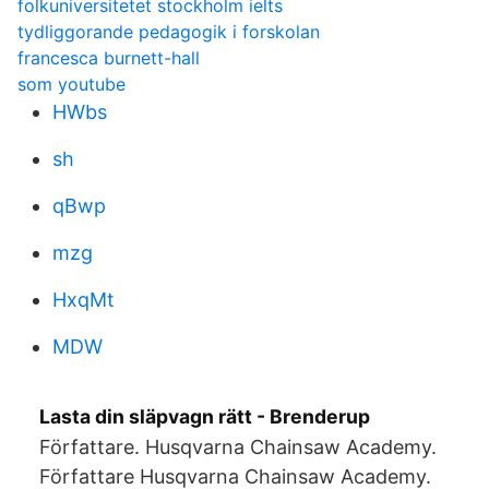
folkuniversitetet stockholm ielts
tydliggorande pedagogik i forskolan
francesca burnett-hall
som youtube
HWbs
sh
qBwp
mzg
HxqMt
MDW
Lasta din släpvagn rätt - Brenderup
Författare. Husqvarna Chainsaw Academy.
Författare Husqvarna Chainsaw Academy.