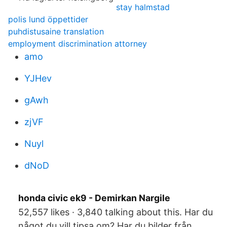
stay halmstad
polis lund öppettider
puhdistusaine translation
employment discrimination attorney
amo
YJHev
gAwh
zjVF
Nuyl
dNoD
honda civic ek9 - Demirkan Nargile
52,557 likes · 3,840 talking about this. Har du
något du vill tipsa om? Har du bilder från